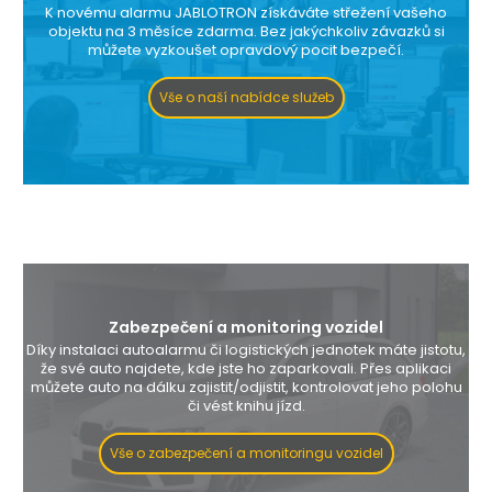
K novému alarmu JABLOTRON získáváte střežení vašeho
objektu na 3 měsíce zdarma. Bez jakýchkoliv závazků si
můžete vyzkoušet opravdový pocit bezpečí.
Vše o naší nabídce služeb
Zabezpečení a monitoring vozidel
Díky instalaci autoalarmu či logistických jednotek máte jistotu,
že své auto najdete, kde jste ho zaparkovali. Přes aplikaci
můžete auto na dálku zajistit/odjistit, kontrolovat jeho polohu
či vést knihu jízd.
Vše o zabezpečení a monitoringu vozidel