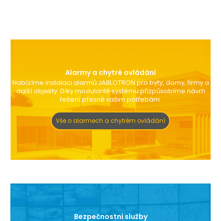
Alarmy a chytré ovládání
Nabízíme instalaci alarmů JABLOTRON pro byty, domy, firmy a
další objekty. Díky modularitě systému přizpůsobíme návrh
řešení přesně vašim potřebám.
Vše o alarmech a chytrém ovládání
Bezpečnostní služby