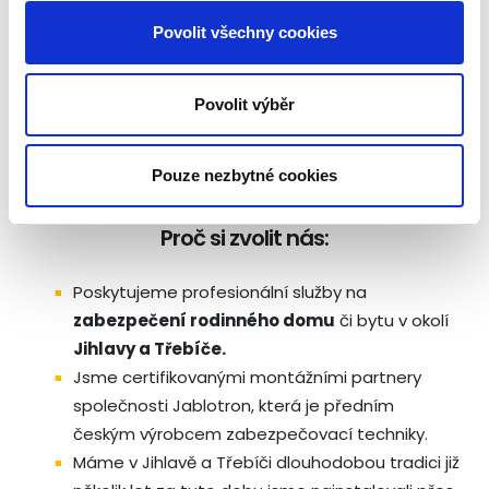
Zabezpečení rodinného
Povolit všechny cookies
domu v v Jihlavě a
Povolit výběr
Třebíči
Pouze nezbytné cookies
Proč si zvolit nás:
Poskytujeme profesionální služby na
zabezpečení rodinného domu
či bytu v okolí
Jihlavy a Třebíče.
Jsme certifikovanými montážními partnery
společnosti Jablotron, která je předním
českým výrobcem zabezpečovací techniky.
Máme v Jihlavě a Třebíči dlouhodobou tradici již