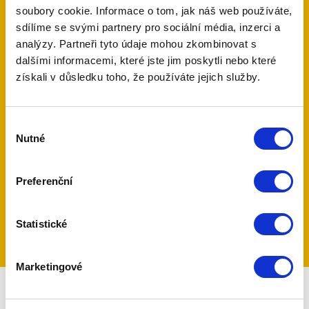
3
soubory cookie. Informace o tom, jak náš web používáte,
sdílíme se svými partnery pro sociální média, inzerci a
analýzy. Partneři tyto údaje mohou zkombinovat s
měsíce zdarma střežení
dalšími informacemi, které jste jim poskytli nebo které
získali v důsledku toho, že používáte jejich služby.
po celém světě
Výběr
Nutné
souhlasu
500 tis.
Preferenční
uživatelů MyJablotron
Statistické
Marketingové