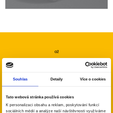
až
7
Souhlas
Detaily
Více o cookies
let servisní podpory
Tato webová stránka používá cookies
s novou instalací alarmu
K personalizaci obsahu a reklam, poskytování funkcí
sociálních médií a analýze naší návštěvnosti využíváme